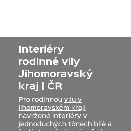
ívejte se blíž
ST
Interiéry
rodinné vily
Jihomoravský
kraj | ČR
Pro rodinnou
vilu v
jihomoravském kraji
navržené interiéry v
jednoduchých tónech bílé a