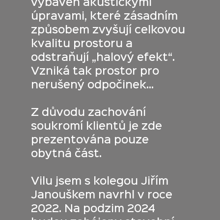
vybaven akustickými
úpravami, které zásadním
způsobem zvyšují celkovou
kvalitu prostoru a
odstraňují „halový efekt“.
Vzniká tak prostor pro
nerušený odpočinek...
Z důvodu zachování
soukromí klientů je zde
prezentována pouze
obytná část.
Vilu jsem s kolegou Jiřím
Janouškem navrhl v roce
2022. Na podzim 2024