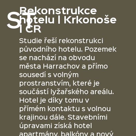
Rekonstrukce
ST
hotelu | Krkonoše
| ČR
Studie řeší rekonstrukci
původního hotelu. Pozemek
se nachází na obvodu
města Harrachov a přímo
sousedí s volným
prostranstvím, které je
součástí lyžařského areálu.
Hotel je díky tomu v
přímém kontaktu s volnou
krajinou dále. Stavebními
úpravami získá hotel
apartmány, balkóny a nový