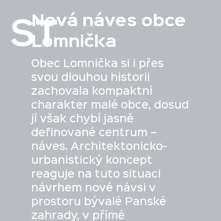
Nová náves obce
ST
Lomnička
Obec Lomnička si i přes
svou dlouhou historii
zachovala kompaktní
charakter malé obce, dosud
jí však chybí jasně
definované centrum –
náves. Architektonicko-
urbanistický koncept
reaguje na tuto situaci
návrhem nové návsi v
prostoru bývalé Panské
zahrady, v přímé